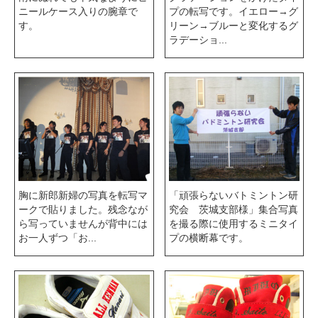
ニールケース入りの腕章で
プの転写です。イエロー→グ
す。
リーン→ブルーと変化するグ
ラデーショ...
胸に新郎新婦の写真を転写マ
「頑張らないバトミントン研
ークで貼りました。残念なが
究会 茨城支部様」集合写真
ら写っていませんが背中には
を撮る際に使用するミニタイ
お一人ずつ「お...
プの横断幕です。