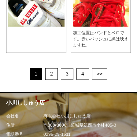
加工位置はバンドとベロで
す。赤いバッシュに黒は映え
ますね。
1
2
3
4
>>
小川ししゅう店
会社名
有限会社小川ししゅう店
住所
〒308-0806 茨城県筑西市小林405-3
電話番号
0296-25-1511